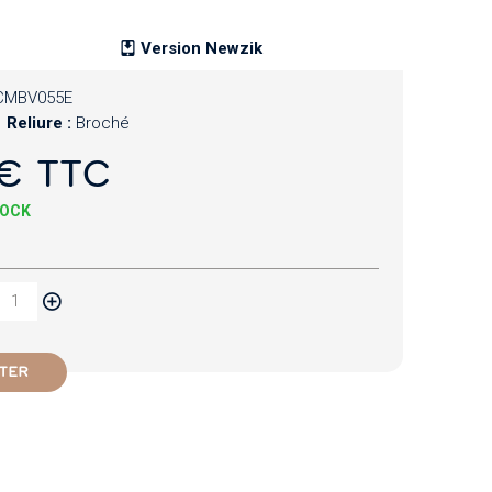
Version Newzik
CMBV055E
Reliure :
Broché
€ TTC
TOCK
TER