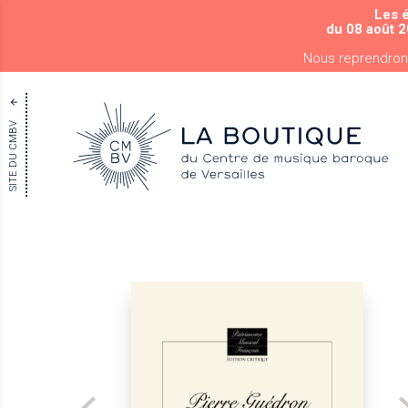
Les 
du 08 août 2
Nous reprendron
SITE DU CMBV