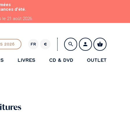
rmées
cances d'été.
le 21 août 2026.
S 2026
FR
€
E
U
NS
LIVRES
CD & DVD
OUTLET
R
ENREGISTRER
ritures