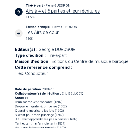
Tiré-à-part
- Pierre GUEDRON
Airs à 4 et 5 parties et leur récritures
11.50€
Édition critique
- Pierre GUEDRON
Les Airs de cour
150€
Editeur(s) :
Georgie DUROSOIR
Type d’édition :
Tiré-à-part
Maison d'édition :
Editions du Centre de musique baroque
Cette référence comprend :
1 ex. Conducteur
Date de parution :
2009-11
Collaborateur(s) de l'édition :
Eric BELLOCQ
Annexes :
D'un même vent madame (1602)
De quelle ingrate récompense (1602)
Quand je méprisais les lois (1602)
Si c'est pour mon pucelage (1602)
Si tu veux apprendre les pas à danser (1602)
Tant et tant il m'ennuie tant (1597)
Vous que le bonheur rappelle (1602)