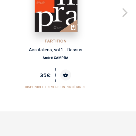
PARTITION
Pulsate tympana
Henry DU MONT
13€