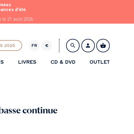
rmées
cances d'été.
le 21 août 2026.
S 2026
FR
€
E
U
NS
LIVRES
CD & DVD
OUTLET
R
ENREGISTRER
 basse continue