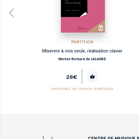
PARTITION
vier
Hautbois, vol.3
Anthologie
23€
CENTRE DE MUSIQUE
B