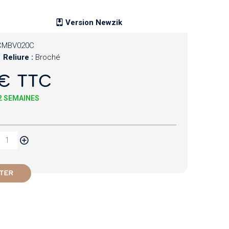
Version Newzik
CMBV020C
Reliure :
Broché
€ TTC
 2 SEMAINES
TER