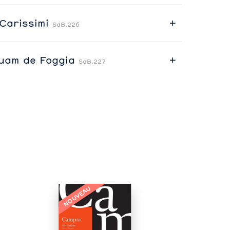
 Carissimi
SdB.226
tuam de Foggia
SdB.227
NOUVEAU