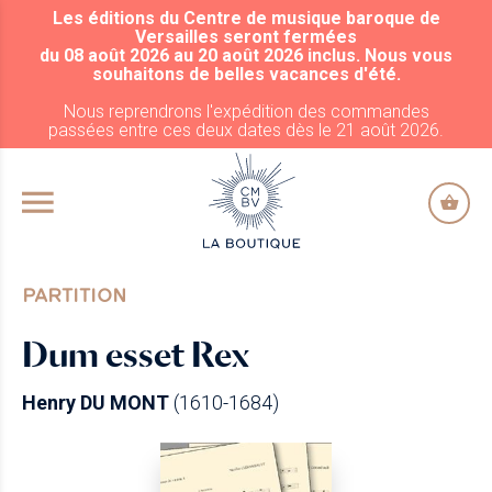
Les éditions du Centre de musique baroque de
ALLER AU CONTENU PRINCIPAL
Versailles seront fermées
du 08 août 2026 au 20 août 2026 inclus. Nous vous
souhaitons de belles vacances d'été.
Nous reprendrons l'expédition des commandes
passées entre ces deux dates dès le 21 août 2026.
PARTITION
Dum esset Rex
Henry DU MONT
(1610-1684)