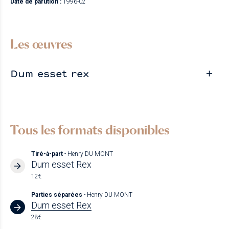
Date de parution :
1996-02
Les œuvres
Dum esset rex
Tous les formats disponibles
Tiré-à-part
- Henry DU MONT
Dum esset Rex
12€
Parties séparées
- Henry DU MONT
Dum esset Rex
28€