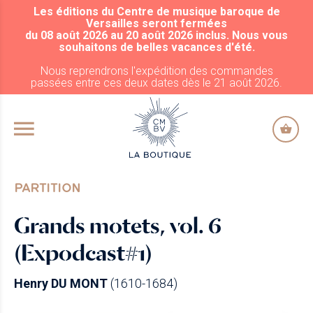
Les éditions du Centre de musique baroque de
ALLER AU CONTENU PRINCIPAL
Versailles seront fermées
du 08 août 2026 au 20 août 2026 inclus. Nous vous
souhaitons de belles vacances d'été.
Nous reprendrons l'expédition des commandes
passées entre ces deux dates dès le 21 août 2026.
PARTITION
Grands motets, vol. 6
(Expodcast#1)
Henry DU MONT
(1610-1684)