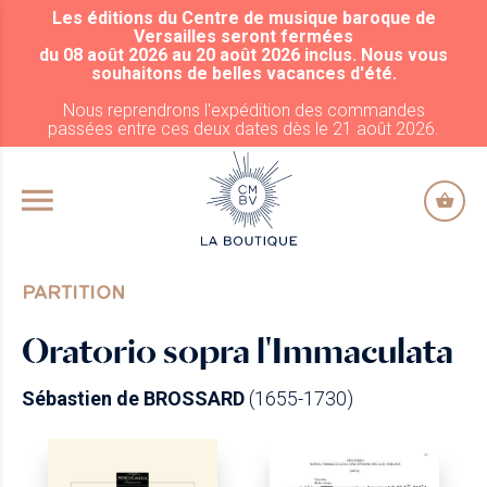
Les éditions du Centre de musique baroque de
ALLER AU CONTENU PRINCIPAL
Versailles seront fermées
du 08 août 2026 au 20 août 2026 inclus. Nous vous
souhaitons de belles vacances d'été.
Nous reprendrons l'expédition des commandes
passées entre ces deux dates dès le 21 août 2026.
PARTITION
Oratorio sopra l'Immaculata
Sébastien de BROSSARD
(1655-1730)