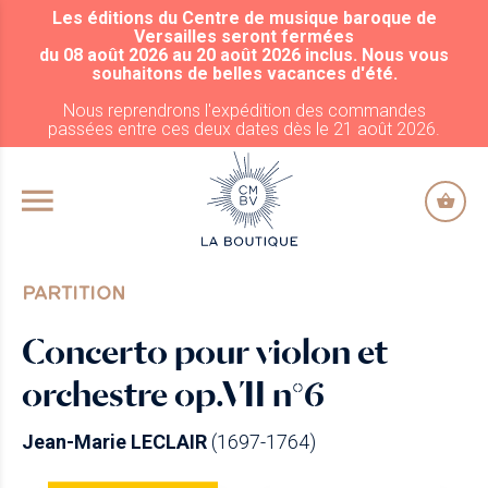
Les éditions du Centre de musique baroque de
ALLER AU CONTENU PRINCIPAL
Versailles seront fermées
du 08 août 2026 au 20 août 2026 inclus. Nous vous
souhaitons de belles vacances d'été.
Nous reprendrons l'expédition des commandes
passées entre ces deux dates dès le 21 août 2026.
PARTITION
Concerto pour violon et
orchestre op.VII n°6
Jean-Marie LECLAIR
(1697-1764)