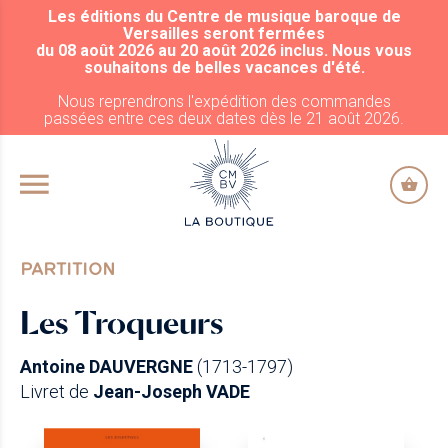
Les éditions du Centre de musique baroque de
ALLER AU CONTENU PRINCIPAL
Versailles seront fermées
du 08 août 2026 au 20 août 2026 inclus. Nous vous
souhaitons de belles vacances d'été.
Nous reprendrons l'expédition des commandes
passées entre ces deux dates dès le 21 août 2026.
PARTITION
Les Troqueurs
Antoine DAUVERGNE
(1713-1797)
Livret de
Jean-Joseph VADE