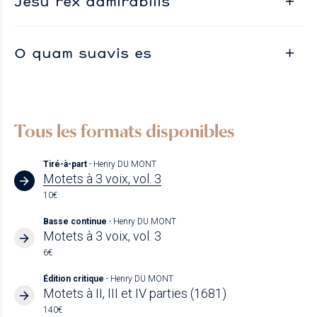
Jesu rex admirabilis
O quam suavis es
Tous les formats disponibles
Tiré-à-part
- Henry DU MONT
Motets à 3 voix, vol. 3
10€
Basse continue
- Henry DU MONT
Motets à 3 voix, vol. 3
6€
Édition critique
- Henry DU MONT
Motets à II, III et IV parties (1681)
140€