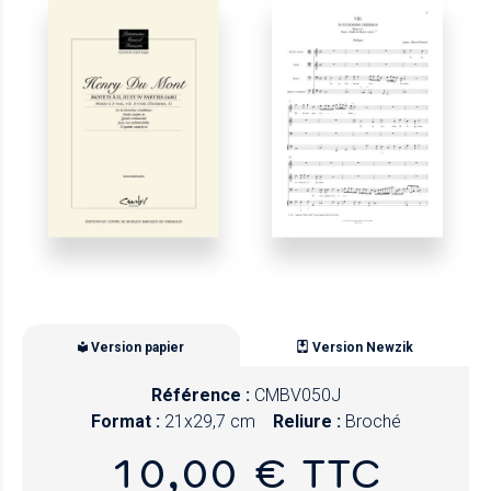
Version papier
Version Newzik
Référence :
CMBV050J
Format :
21x29,7 cm
Reliure :
Broché
10,00 € TTC