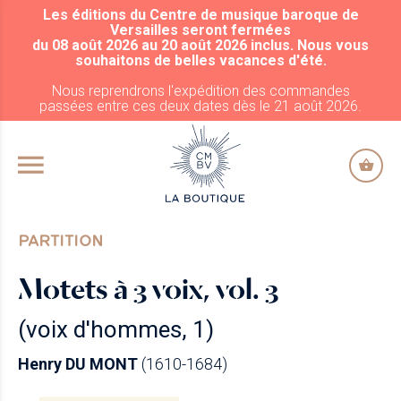
Les éditions du Centre de musique baroque de
ALLER AU CONTENU PRINCIPAL
Versailles seront fermées
du 08 août 2026 au 20 août 2026 inclus. Nous vous
souhaitons de belles vacances d'été.
Nous reprendrons l'expédition des commandes
passées entre ces deux dates dès le 21 août 2026.
PARTITION
Motets à 3 voix, vol. 3
(voix d'hommes, 1)
Henry DU MONT
(1610-1684)