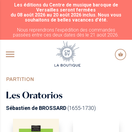
Les éditions du Centre de musique baroque de
ALLER AU CONTENU PRINCIPAL
Versailles seront fermées
du 08 août 2026 au 20 août 2026 inclus. Nous vous
souhaitons de belles vacances d'été.
Nous reprendrons l'expédition des commandes
passées entre ces deux dates dès le 21 août 2026.
PARTITION
Les Oratorios
Sébastien de BROSSARD
(1655-1730)