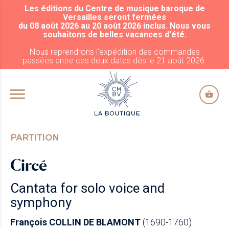
Les éditions du Centre de musique baroque de
ALLER AU CONTENU PRINCIPAL
Versailles seront fermées
du 08 août 2026 au 20 août 2026 inclus. Nous vous
souhaitons de belles vacances d'été.
Nous reprendrons l'expédition des commandes
passées entre ces deux dates dès le 21 août 2026.
PARTITION
Circé
Cantata for solo voice and
symphony
François COLLIN DE BLAMONT
(1690-1760)