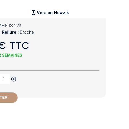
Version Newzik
AHIERS-223
Reliure :
Broché
€ TTC
 2 SEMAINES
TER