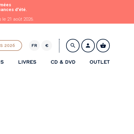
rmées
cances d'été.
le 21 août 2026.
S 2026
FR
€
E
U
NS
LIVRES
CD & DVD
OUTLET
R
ENREGISTRER