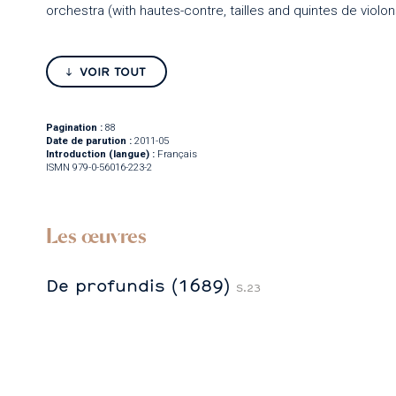
orchestra (with hautes-contre, tailles and quintes de violon
VOIR TOUT
Pagination :
88
Date de parution :
2011-05
Introduction (langue) :
Français
ISMN 979-0-56016-223-2
Les œuvres
De profundis (1689)
S.23