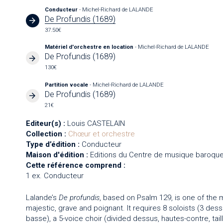
Conducteur
- Michel-Richard de LALANDE
De Profundis (1689)
37.50€
Matériel d'orchestre en location
- Michel-Richard de LALANDE
De Profundis (1689)
130€
Partition vocale
- Michel-Richard de LALANDE
De Profundis (1689)
21€
Editeur(s) :
Louis CASTELAIN
Collection :
Chœur et orchestre
Type d’édition :
Conducteur
Maison d'édition :
Editions du Centre de musique baroque
Cette référence comprend :
1 ex. Conducteur
Lalande’s
De profundis
, based on Psalm 129, is one of the 
majestic, grave and poignant. It requires 8 soloists (3 dessu
basse), a 5-voice choir (divided dessus, hautes-contre, tai